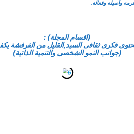
ترمة وأصيلة وفعالة.
(اقسام المجلة) :
محتوى فكرى ثقافى السيد,القليل من الفرفشة يك
(جوانب النمو الشخصى والتنمية الذاتية)