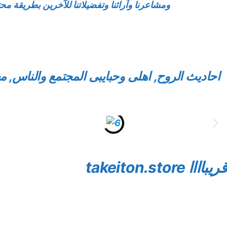
ومشاعرنا وآرائنا وتفضيلاتنا للآخرين بطريقة مح
احاديث الروح, اهلى وحبايبى المجتمع والناس, 
قريباااا takeiton.store