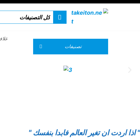
takeiton.net
مجلة
تيكي-
تون :
خطوة
الى
غلاف
المستوى
تصنيفات
التالى
" اذا اردت ان تغير العالم فابدا بنفسك "