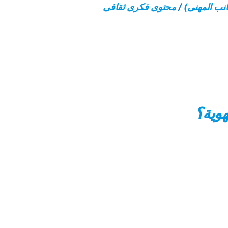
نب المهنى)
/
محتوى فكرى ثقافى
هوية؟