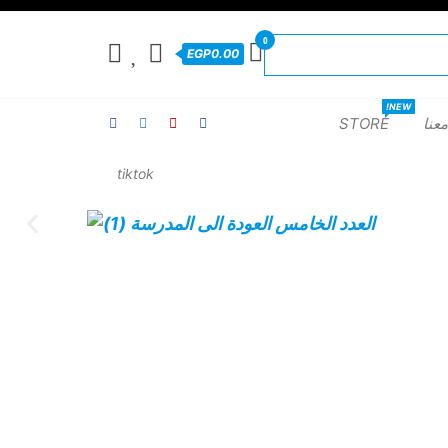
0
EGP0.00
NEW!
عنا
STORE
tiktok